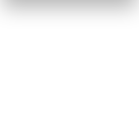
hochwertige Zutaten wider. Entdecken Sie mit uns
eine Welt voller kulinarischer Schätze, von
handgefertigten Delikatessen bis hin zu exquisiten
Importen aus den entlegensten Ecken der Welt.
Most Popular Picks