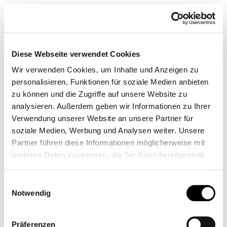
Sorgfältig ausgewählte Delikatessen und
Feinkostspezialitäten.
Überzeugen Sie sich selbst vom guten Geschmack!
Diese Webseite verwendet Cookies
Wir verwenden Cookies, um Inhalte und Anzeigen zu
personalisieren, Funktionen für soziale Medien anbieten
zu können und die Zugriffe auf unsere Website zu
analysieren. Außerdem geben wir Informationen zu Ihrer
Verwendung unserer Website an unsere Partner für
Die leckerste Feinkost in
Köln.
soziale Medien, Werbung und Analysen weiter. Unsere
Partner führen diese Informationen möglicherweise mit
Wir wählen unsere Feinkost und Delikatessen
weiteren Daten zusammen, die Sie ihnen bereitgestellt
sorfältig aus. Im Sortiment finden Sie hochwertigen
haben oder die sie im Rahmen Ihrer Nutzung der Dienste
Kaffee, Gebäck, Marmelade und Honig, Olivenöl,
gesammelt haben.
Einwilligungsauswahl
Essig und Limonaden aus Frankreich
Notwendig
Besonders beliebt ist unser Honig aus Köln
Präferenzen
Ehrenfeld. Wir führen außerdem Honig aus Spanien